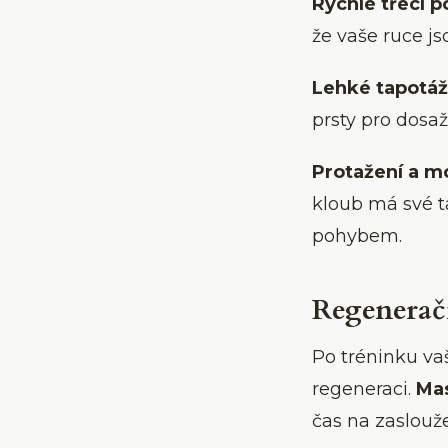
Rychlé třecí 
že vaše ruce js
Lehké tapotáž
prsty pro dosa
Protažení a m
kloub má své t
pohybem.
Regenerač
Po tréninku vaš
regeneraci.
Mas
čas na zaslouž