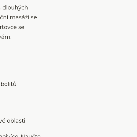
h dlouhých
ační masáži se
rtovce se
vám.
bolitů
é oblasti
 nejvíce. Naučte