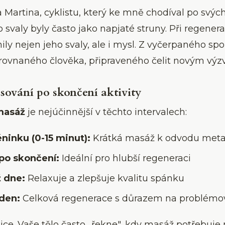
artina, cyklistu, který ke mně chodíval po svýc
 svaly byly často jako napjaté struny. Při regener
ly nejen jeho svaly, ale i mysl. Z vyčerpaného spo
rovnaného člověka, připraveného čelit novým výz
sování po skončení aktivity
masáž
je nejúčinnější v těchto intervalech:
éninku (0-15 minut):
Krátká masáž k odvodu meta
po skončení:
Ideální pro hlubší regeneraci
 dne:
Relaxuje a zlepšuje kvalitu spánku
 den:
Celková regenerace s důrazem na problémov
uice. Vaše tělo často „řekne", kdy masáž potřebuje