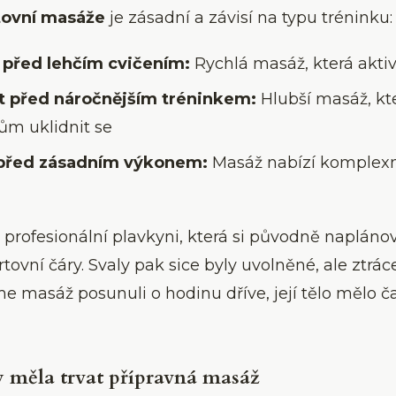
tovní masáže
je zásadní a závisí na typu tréninku:
 před lehčím cvičením:
Rychlá masáž, která aktiv
t před náročnějším tréninkem:
Hlubší masáž, kt
ům uklidnit se
 před zásadním výkonem:
Masáž nabízí komplexní
 profesionální plavkyni, která si původně naplán
artovní čáry. Svaly pak sice byly uvolněné, ale ztrá
me masáž posunuli o hodinu dříve, její tělo mělo 
y měla trvat přípravná masáž