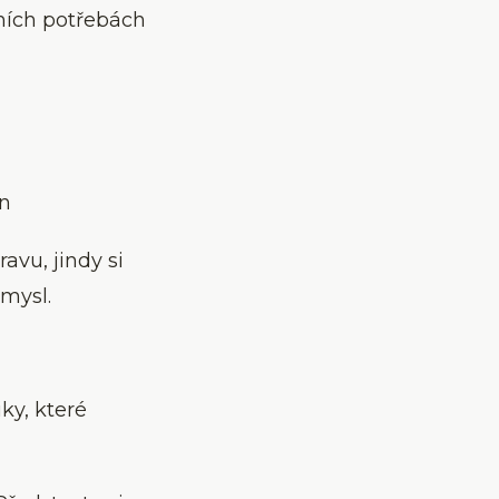
ních potřebách
on
avu, jindy si
 mysl.
ky, které