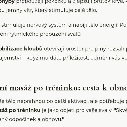
pohyby
probouzejí pokožku a zlepšují průtok krve. P
ou jemný vítr, který stimuluje celé tělo.
stimuluje nervový systém a nabíjí tělo energií. P
žení rytmického probuzení svalů.
obilizace kloubů
otevírají prostor pro plný rozsa
ajemství – když mu dáte příležitost, odmění vás v
ní masáž po tréninku: cesta k obn
e tělo neprahnou po další aktivaci, ale potřebuje 
áž po tréninku
je jako objetí pro vaše svaly: "Skvě
ený odpočinek a obnovu."