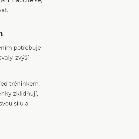
ění, naučíte se,
at.
n
pením potřebuje
valy, zvýší
řed tréninkem.
enky zklidňují,
svou sílu a