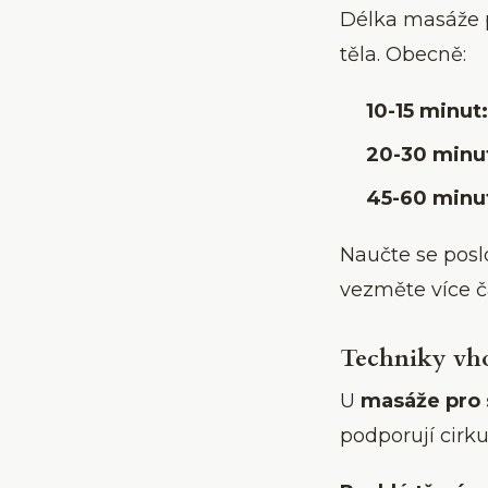
Délka masáže p
těla. Obecně:
10-15 minut:
20-30 minu
45-60 minu
Naučte se poslo
vezměte více ča
Techniky vho
U
masáže pro 
podporují cirkul