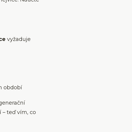
ce
vyžaduje
m období
egenerační
 – teď vím, co