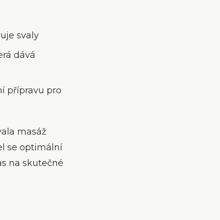
uje svaly
erá dává
 přípravu pro
ovala masáž
cel se optimální
čas na skutečné