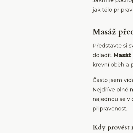
Jakmile pochopí
jak tělo připr
Masáž před
Představte si s
doladit.
Masáž 
krevní oběh a p
Často jsem vid
Nejdříve plné n
najednou se v o
připravenost.
Kdy provést 