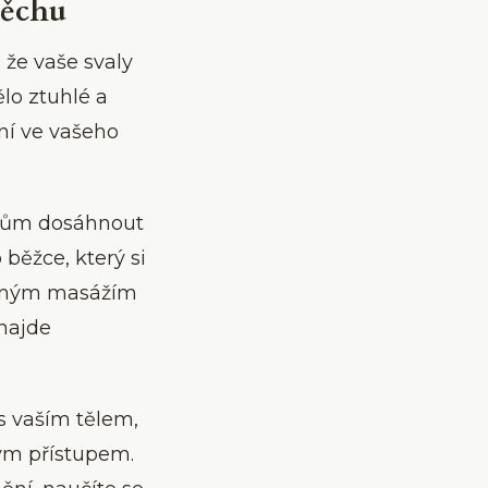
pěchu
 že vaše svaly
ělo ztuhlé a
í ve vašeho
vcům dosáhnout
běžce, který si
ovaným masážím
 najde
 s vaším tělem,
ým přístupem.