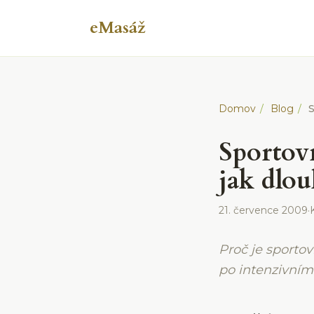
eMasáž
Domov
/
Blog
/
Sportov
jak dlo
21. července 2009
·
Proč je sporto
po intenzivním 