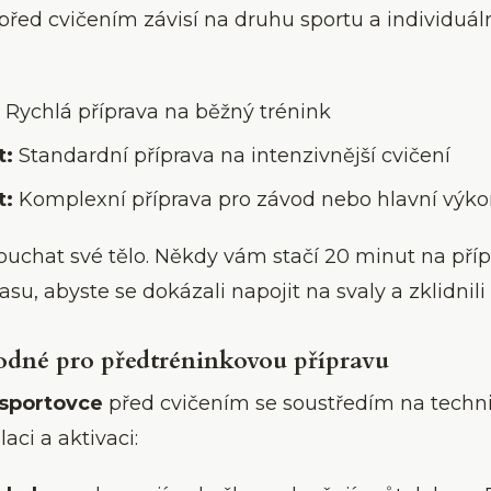
řed cvičením závisí na druhu sportu a individuál
Rychlá příprava na běžný trénink
t:
Standardní příprava na intenzivnější cvičení
t:
Komplexní příprava pro závod nebo hlavní výk
uchat své tělo. Někdy vám stačí 20 minut na přípr
su, abyste se dokázali napojit na svaly a zklidnili
dné pro předtréninkovou přípravu
sportovce
před cvičením se soustředím na techni
aci a aktivaci: