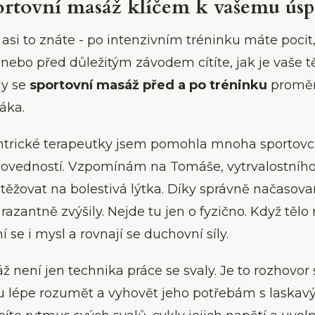
portovní masáž klíčem k vašemu ús
 asi to znáte - po intenzivním tréninku máte pocit,
 nebo před důležitým závodem cítíte, jak je vaše t
dy se
sportovní masáž před a po tréninku
proměn
áka.
tantrické terapeutky jsem pomohla mnoha sporto
 dovedností. Vzpomínám na Tomáše, vytrvalostního 
stěžovat na bolestivá lýtka. Díky správně načas
razantně zvýšily. Nejde tu jen o fyzično. Když tělo
í se i mysl a rovnají se duchovní síly.
 není jen technika práce se svaly. Je to rozhovor
 lépe rozumět a vyhovět jeho potřebám s laskav