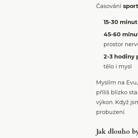
Časování
spor
15-30 minut
45-60 minu
prostor nerv
2-3 hodiny
tělo i mysl
Myslím na Evu,
příliš blízko st
výkon. Když js
probuzení.
Jak dlouho b