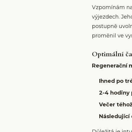
Vzpomínám na M
výjezdech. Jeho
postupně uvolni
proměnil ve vy
Optimální ča
Regenerační 
Ihned po tr
2-4 hodiny 
Večer téhož
Následující
Důležitá je int