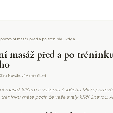
Sportovní masáž před a po tréninku: kdy a jak dlouho
ní masáž před a po tréninku
uho
Klára Nováková
·
6 min čtení
vní masáž klíčem k vašemu úspěchu Milý sportovče,
tréninku máte pocit, že vaše svaly křičí únavou. A