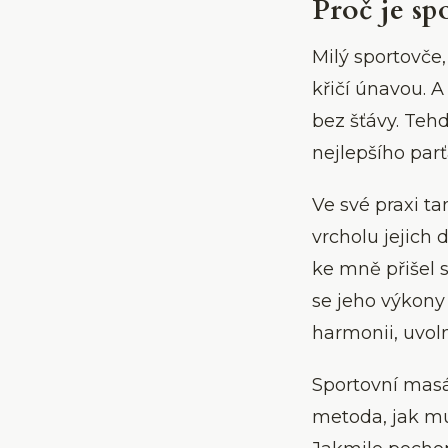
Proč je s
Milý sportovče,
křičí únavou. A
bez šťávy. Teh
nejlepšího parť
Ve své praxi 
vrcholu jejich
ke mně přišel 
se jeho výkony 
harmonii, uvoln
Sportovní masáž
metoda, jak mu