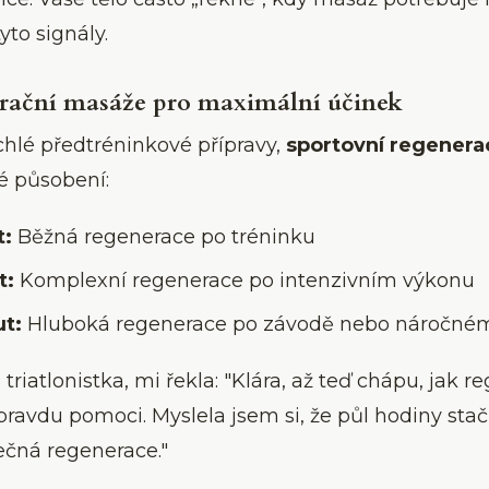
yto signály.
rační masáže pro maximální účinek
chlé předtréninkové přípravy,
sportovní regenera
é působení:
t:
Běžná regenerace po tréninku
t:
Komplexní regenerace po intenzivním výkonu
t:
Hluboká regenerace po závodě nebo náročné
 triatlonistka, mi řekla: "Klára, až teď chápu, jak r
avdu pomoci. Myslela jsem si, že půl hodiny stačí
čná regenerace."