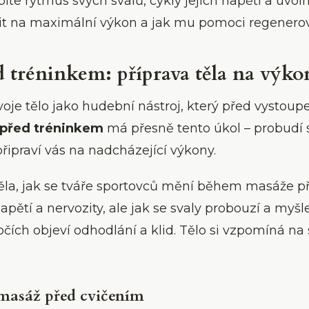
te rytmus svých svalů, cykly jejich napětí a uvoln
avit na maximální výkon a jak mu pomoci regenerov
 tréninkem: příprava těla na výko
voje tělo jako hudební nástroj, který před vystou
před tréninkem
má přesně tento úkol – probudí s
řipraví vás na nadcházející výkony.
ěla, jak se tváře sportovců mění během masáže p
apětí a nervozity, ale jak se svaly probouzí a myšl
čích objeví odhodlání a klid. Tělo si vzpomíná na 
masáž před cvičením