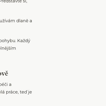
ředstavte si,
oužívám dlaně a
h pohybu. Každý
olnějším
ově
péči a
lá práce, teď je