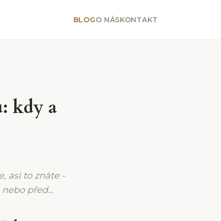
BLOG
O NÁS
KONTAKT
: kdy a
 asi to znáte -
 nebo před...